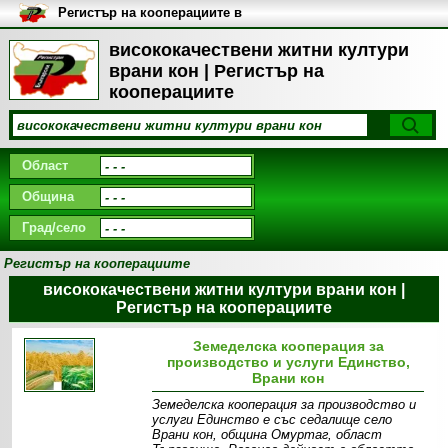
Регистър на кооперациите в
България
висококачествени житни култури
врани кон | Регистър на
кооперациите
Област
Община
Град/село
Регистър на кооперациите
висококачествени житни култури врани кон |
Регистър на кооперациите
Земеделска кооперация за
производство и услуги Единство,
Врани кон
Земеделска кооперация за производство и
услуги Единство е със седалище село
Врани кон, община Омуртаг, област