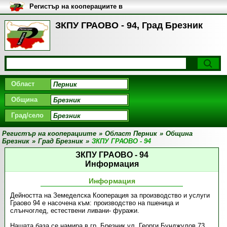
Регистър на кооперациите в
България
ЗКПУ ГРАОВО - 94, Град Брезник
Област
Община
Град/село
Регистър на кооперациите
»
Област Перник
»
Община
Брезник
»
Град Брезник
»
ЗКПУ ГРАОВО - 94
ЗКПУ ГРАОВО - 94
Информация
Информация
Дейността на Земеделска Кооперация за производство и услуги
Граово 94 е насочена към: производство на пшеница и
слънчоглед, естествени ливани- фуражи.
Нашата база се намира в гр. Брезник ул. Георги Бунджулов 73.