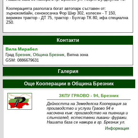
Кооперацията разполага богат автопарк съставен от:
зърнокомбайн, сенокосачка Фор Шир 302, колесен - Т 150,
верижен трактор - ДТ 75, трактор - Булгар ТК 80, ифа специална
Z50.
Контакти
Вила Мирабел
Град
Брезник
,
Община Брезник
,
Вилна зона
GSM:
0886679631
Галерия
Още Кооперации в Община Брезник
ЗКПУ ГРАОВО - 94, Брезник
Дейността на Земеделска Кооперация за
производство и услуги Граово 94 е
насочена към: производство на пшеница и
слънчоглед, естествени ливани- фуражи.
Нашата база се намира в гр. Брезник ул.
Информация