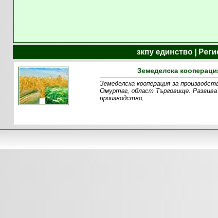
зкпу единство | Рег
Земеделска кооперация
Земеделска кооперация за производств
Омуртаг, област Търговище. Развива
производство,