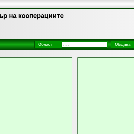
тър на кооперациите
Област
Община