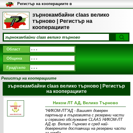
Регистър на кооперациите в
България
зърнокамбайни claas велико
търново | Регистър на
кооперациите
Област
Община
Град/село
Регистър на кооперациите
зърнокамбайни claas велико търново | Регистър
на кооперациите
Ником ЛТ АД, Велико Търново
“НИКОМ-ЛТ”АД - Вашият доверен
партньор в търговията с резервни части
и сервизно обслужване CLAAS НИКОМ-ЛТ
АД гр. Велико Търново е сред най-
доверените доставчици на резервни части
за комба