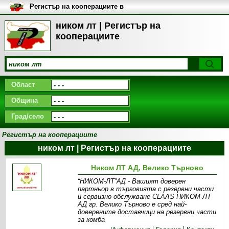
Регистър на кооперациите в
България
ником лт | Регистър на
кооперациите
Област
Община
Град/село
Регистър на кооперациите
ником лт | Регистър на кооперациите
Ником ЛТ АД, Велико Търново
“НИКОМ-ЛТ”АД - Вашият доверен
партньор в търговията с резервни части
и сервизно обслужване CLAAS НИКОМ-ЛТ
АД гр. Велико Търново е сред най-
доверените доставчици на резервни части
за комба