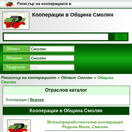
Регистър на кооперациите в
България
Кооперации в Община Смолян
Област
Община
Град/село
Регистър на кооперациите
»
Област Смолян
»
Община
Смолян
Отраслов каталог
Кооперации
|
Всички
Кооперации в Община Смолян
Млекопреработвателна кооперация
Родопа Милк, Смилян