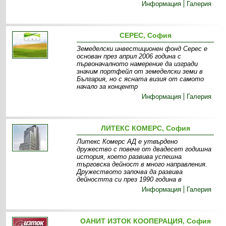
Информация
Галерия
СЕРЕС, София
Земеделски инвестиционен фонд Серес е
основан през април 2006 година с
първоначалното намерение да изгради
значим портфейл от земеделски земи в
България, но с ясната визия от самото
начало за концентр
Информация
Галерия
ЛИТЕКС КОМЕРС, София
Литекс Комерс АД е утвърдено
дружество с повече от двадесет годишна
история, което развива успешна
търговска дейност в много направления.
Дружеството започва да развива
дейността си през 1990 година в
Информация
Галерия
ОАНИТ ИЗТОК КООПЕРАЦИЯ, София