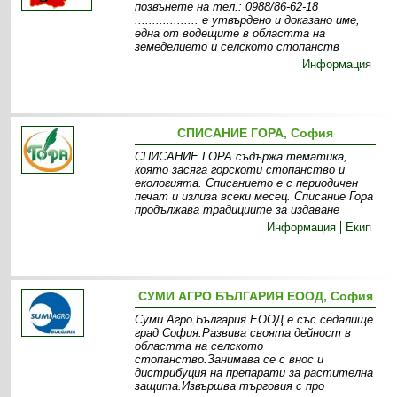
позвънете на тел.: 0988/86-62-18
.................. e утвърдено и доказано име,
една от водещите в областта на
земеделието и селското стопанств
Информация
СПИСАНИЕ ГОРА, София
СПИСАНИЕ ГОРА съдържа тематика,
която засяга горскоти стопанство и
екологията. Списанието е с периодичен
печат и излиза всеки месец. Списание Гора
продължава традициите за издаване
Информация
Екип
СУМИ АГРО БЪЛГАРИЯ EООД, София
Суми Агро България ЕООД е със седалище
град София.Развива своята дейност в
областта на селското
стопанство.Занимава се с внос и
дистрибуция на препарати за растителна
защита.Извършва търговия с про