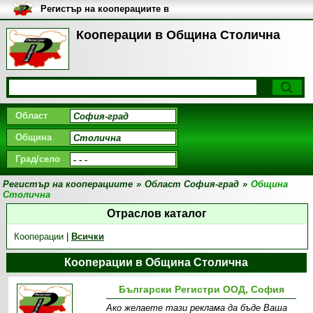
Регистър на кооперациите в
България
Кооперации в Община Столична
Област
Община
Град/село
Регистър на кооперациите
»
Област София-град
»
Община
Столична
Отраслов каталог
Кооперации
|
Всички
Кооперации в Община Столична
Български Регистри ООД, София
Ако желаете тази реклама да бъде Ваша