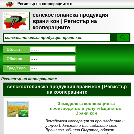
Регистър на кооперациите в
България
селскостопанска продукция
врани кон | Регистър на
кооперациите
Област
Община
Град/село
Регистър на кооперациите
селскостопанска продукция врани кон | Регистър
на кооперациите
Земеделска кооперация за
производство и услуги Единство,
Врани кон
Земеделска кооперация за производство и
услуги Единство е със седалище село
Врани кон, община Омуртаг, област