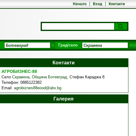
Начало
Вход
Контакти
Град/село
Контакти
АГРОБИЗНЕС-88
Село
Скравена
,
Община Ботевград
,
Стефан Караджа 8
Телефон:
0885122382
Email:
agrobiznes88eood@abv.bg
Галерия