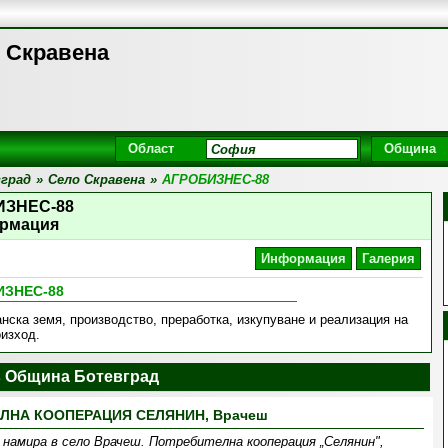
 Скравена
Област
Община
град
»
Село Скравена
»
АГРОБИЗНЕС-88
ИЗНЕС-88
рмация
Информация
Галерия
ИЗНЕС-88
нска земя, производство, преработка, изкупуване и реализация на
оизход.
 Община Ботевград
ЛНА КООПЕРАЦИЯ СЕЛЯНИН, Врачеш
намира в село Врачеш. Потребителна кооперация „Селянин",