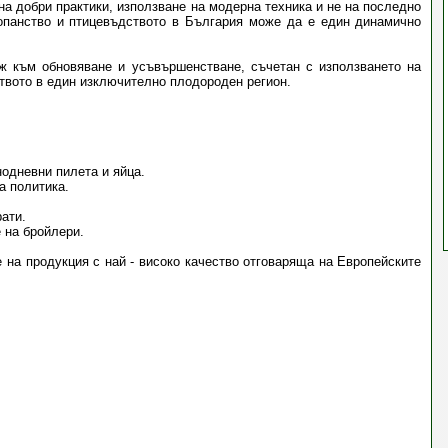
на добри практики, използване на модерна техника и не на последно
опанство и птицевъдството в България може да е един динамично
еж към обновяване и усъвършенстване, съчетан с използването на
твото в един изключително плодороден регион.
одневни пилета и яйца.
а политика.
ати.
 на бройлери.
 на продукция с най - високо качество отговаряща на Европейските