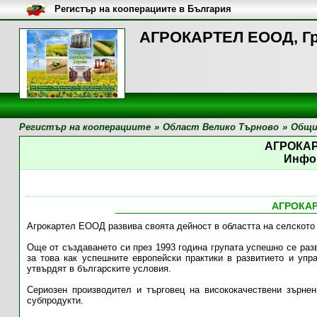
Регистър на кооперациите в България
АГРОКАРТЕЛ EООД, Гр
Регистър на кооперациите
»
Област Велико Търново
»
Общи
АГРОКА
Инфо
АГРОКА
Агрокартел ЕООД развива своята дейност в областта на селското
Още от създаването си през 1993 година групата успешно се раз
за това как успешните европейски практики в развитието и упр
утвърдят в българските условия.
Сериозен производител и търговец на висококачествени зърне
субпродукти.