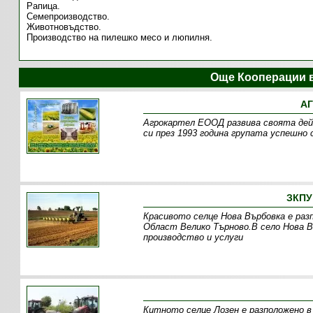
Рапица.
Семепроизводство.
Животновъдство.
Производство на пилешко месо и люпилня.
Още Кооперации 
АГ
Агрокартел ЕООД развива своята де
си през 1993 година групата успешно 
ЗКПУ
Красивото селце Нова Върбовка е раз
Oбласт Велико Търново.В село Нова В
производство и услуги
Китното селце Лозен е разположено в