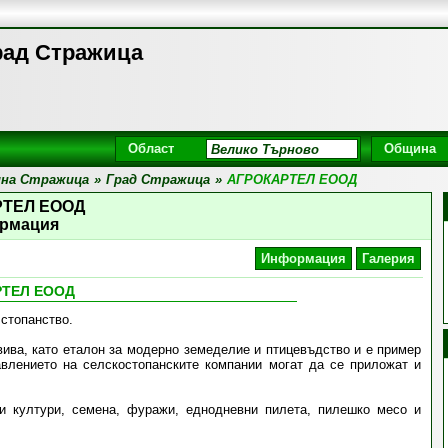
ад Стражица
Област
Община
на Стражица
»
Град Стражица
»
АГРОКАРТЕЛ EООД
РТЕЛ EООД
рмация
Информация
Галерия
РТЕЛ EООД
 стопанство.
вива, като еталон за модерно земеделие и птицевъдство и е пример
авлението на селскостопанските компании могат да се приложат и
ни култури, семена, фуражи, еднодневни пилета, пилешко месо и