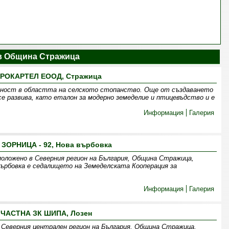
в Община Стражица
РОКАРТЕЛ EООД, Стражица
йност в областта на селското стопанство. Още от създаването
се развива, като еталон за модерно земеделие и птицевъдство и е
Информация
Галерия
 ЗОРНИЦА - 92, Нова върбовка
положено в Северния регион на България, Oбщина Стражица,
ърбовка е седалището на Земеделската Кооперация за
Информация
Галерия
ЧАСТНА ЗК ШИПА, Лозен
 Северния централен регион на България, Община Стражица,