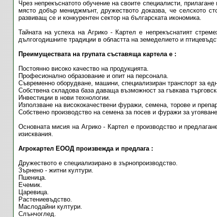
Чрез непрекъснатото обучение на своите специалисти, прилагане 
място добър мениджмънт, дружеството доказва, че селското ст
развиващ се и конкурентен сектор на българската икономика.
Тайната на успеха на Агрико - Картел е непрекъснатият стрем
дългогодишните традиции в областта на земеделието и птицевъдс
Преимуществата на групата съставяща картела е :
Постоянно високо качество на продукцията.
Професионално образование и опит на персонала.
Съвременно оборудване, машини, специализиран транспорт за едн
Собствена складова база даваща възможност за гъвкава търговск
Инвестиции в нови технологии.
Използване на висококачествени фуражи, семена, торове и препар
Собствено производство на семена за посев и фуражи за угояване
Основната мисия на Агрико - Картел е производство и предлагане
изисквания.
Агрокартел ЕООД произвежда и предлага :
Дружеството е специализирано в зърнопроизводство.
Зърнено - житни култури.
Пшеница.
Ечемик.
Царевица.
Растениевъдство.
Маслодайни култури.
Слънчоглед.