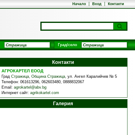
Начало
Вход
Контакти
Град/село
Контакти
АГРОКАРТЕЛ EООД
Град
Стражица
,
Община Стражица
,
ул. Ангел Каралийчев № 5
Телефон:
061613296, 062603480, 0888832067
Email:
agrokartel@abv.bg
Интернет сайт:
agrikokartel.com
Галерия