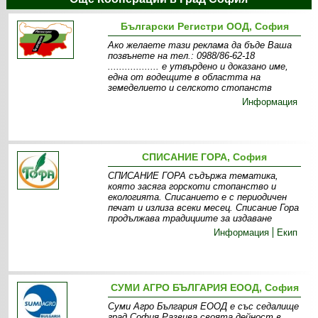
Български Регистри ООД, София
Ако желаете тази реклама да бъде Ваша
позвънете на тел.: 0988/86-62-18
.................. e утвърдено и доказано име,
една от водещите в областта на
земеделието и селското стопанств
Информация
СПИСАНИЕ ГОРА, София
СПИСАНИЕ ГОРА съдържа тематика,
която засяга горскоти стопанство и
екологията. Списанието е с периодичен
печат и излиза всеки месец. Списание Гора
продължава традициите за издаване
Информация
Екип
СУМИ АГРО БЪЛГАРИЯ EООД, София
Суми Агро България ЕООД е със седалище
град София.Развива своята дейност в