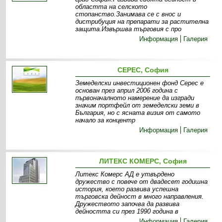
областта на селското
стопанство.Занимава се с внос и
дистрибуция на препарати за растителна
защита.Извършва търговия с про
Информация
Галерия
СЕРЕС, София
Земеделски инвестиционен фонд Серес е
основан през април 2006 година с
първоначалното намерение да изгради
значим портфейл от земеделски земи в
България, но с ясната визия от самото
начало за концентр
Информация
Галерия
ЛИТЕКС КОМЕРС, София
Литекс Комерс АД е утвърдено
дружество с повече от двадесет годишна
история, което развива успешна
търговска дейност в много направления.
Дружеството започва да развива
дейността си през 1990 година в
Информация
Галерия