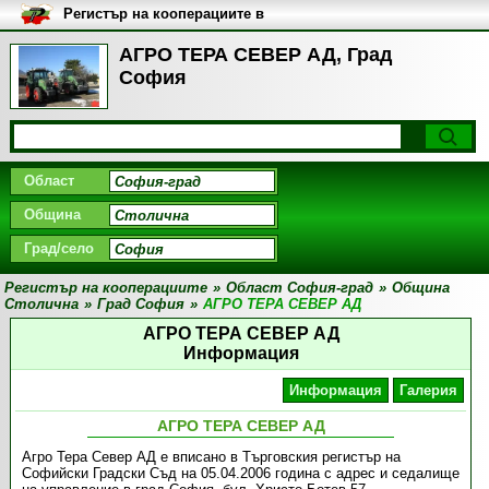
Регистър на кооперациите в
България
АГРО ТЕРА СЕВЕР АД, Град
София
Област
Община
Град/село
Регистър на кооперациите
»
Област София-град
»
Община
Столична
»
Град София
»
АГРО ТЕРА СЕВЕР АД
АГРО ТЕРА СЕВЕР АД
Информация
Информация
Галерия
АГРО ТЕРА СЕВЕР АД
Агро Тера Север АД е вписано в Търговския регистър на
Софийски Градски Съд на 05.04.2006 година с адрес и седалище