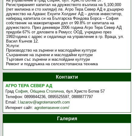
на управление в град София, бул. Христо Ботев 57.
Регистрираният капитал на дружеството възлиза на 5,100,000
(пет милиона и сто хиляди) лв. Агро Тера Север АД е дъщерно
дружество на Адванс Екуити Холдинг АД – дялов инвеститор,
набиращ капитала си на Българска Фондова Борса – София
собственик на мажоритарния дял от 99.8% от капитала на
дружеството. През декември 2006 година Агро Тера Север АД
придоби 67% от дяловете в Ремусс ООД, учредено през
1992година с адрес и седалище на управление в гр. Враца, ул.
Васил Кънчов 12.
Услуги:
Производство на зърнени и маслодайни култури
Съхранение на зърнени и маслодайни култури
Търговия със зърнени и маслойдани култури
Ремонт и поддръжка на селскостопанска техника
Контакти
АГРО ТЕРА СЕВЕР АД
Град
София
,
Община Столична
,
бул.Христо Ботев 57
Телефон:
0899844236, 0895525597, 0888877797
Email:
l.lazarov@agroterranorth.com
Интернет сайт:
agroterrasever.com/
Галерия