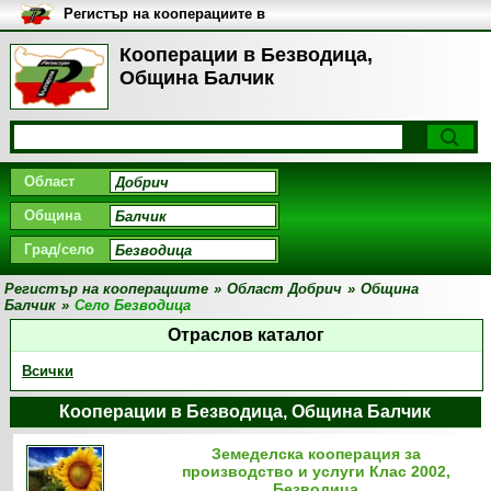
Регистър на кооперациите в
България
Кооперации в Безводица,
Община Балчик
Област
Община
Град/село
Регистър на кооперациите
»
Област Добрич
»
Община
Балчик
»
Село Безводица
Отраслов каталог
Всички
Кооперации в Безводица, Община Балчик
Земеделска кооперация за
производство и услуги Клас 2002,
Безводица