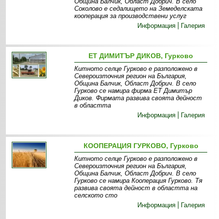
Община Балчик, Област Добрич. В село
Соколово е седалището на Земеделската
кооперация за производствени услуг
Информация
Галерия
ЕТ ДИМИТЪР ДИКОВ, Гурково
Китното селце Гурково е разположено в
Североизточния регион на България,
Община Балчик, Област Добрич. В село
Гурково се намира фирма ЕТ Димитър
Диков. Фирмата развива своята дейност
в областта
Информация
Галерия
КООПЕРАЦИЯ ГУРКОВО, Гурково
Китното селце Гурково е разположено в
Североизточния регион на България,
Община Балчик, Област Добрич. В село
Гурково се намира Кооперация Гурково. Тя
развива своята дейност в областта на
селското сто
Информация
Галерия