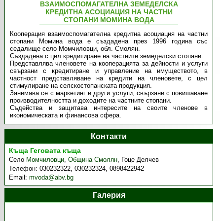
ВЗАИМОСПОМАГАТЕЛНА ЗЕМЕДЕЛСКА
КРЕДИТНА АСОЦИАЦИЯ НА ЧАСТНИ
СТОПАНИ МОМИНА ВОДА
Кооперация взаимоспомагателна кредитна асоциация на частни
стопани Момина вода е създадена през 1996 година със
седалище село Момчиловци, обл. Смолян.
Създадена с цел кредитиране на частните земеделски стопани.
Представлява членовете на кооперацията за дейности и услуги
свързани с кредитиране и управление на имуществото, в
частност представляване на кредити на членовете, с цел
стимулиране на селскостопанската продукция.
Занимава се с маркетинг и други услуги, свързани с повишаване
производителността и доходите на частните стопани.
Съдейства и защитава интересите на своите членове в
икономическата и финансова сфера.
Контакти
Къща Геговата къща
Село
Момчиловци
,
Община Смолян
,
Гоце Делчев
Телефон:
030232322, 030232324, 0898422942
Email:
mvoda@abv.bg
Галерия