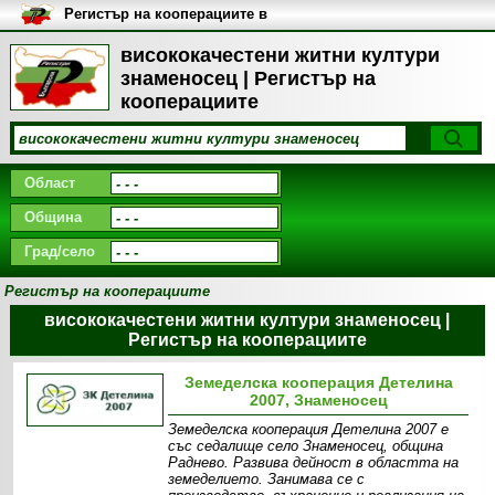
Регистър на кооперациите в
България
висококачестени житни култури
знаменосец | Регистър на
кооперациите
Област
Община
Град/село
Регистър на кооперациите
висококачестени житни култури знаменосец |
Регистър на кооперациите
Земеделска кооперация Детелина
2007, Знаменосец
Земеделска кооперация Детелина 2007 е
със седалище село Знаменосец, община
Раднево. Развива дейност в областта на
земеделието. Занимава се с