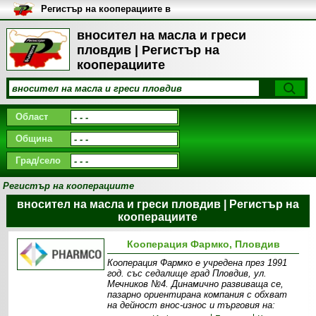
Регистър на кооперациите в
България
вносител на масла и греси
пловдив | Регистър на
кооперациите
Област
Община
Град/село
Регистър на кооперациите
вносител на масла и греси пловдив | Регистър на
кооперациите
Кооперация Фармко, Пловдив
Кооперация Фармко е учредена през 1991
год. със седалище град Пловдив, ул.
Мечников №4. Динамично развиваща се,
пазарно ориентирана компания с обхват
на дейност внос-износ и търговия на: