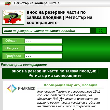
Регистър на кооперациите в
България
внос на резервни части по
заявка пловдив | Регистър на
кооперациите
Област
Община
Град/село
Регистър на кооперациите
внос на резервни части по заявка пловдив |
Регистър на кооперациите
Кооперация Фармко, Пловдив
Кооперация Фармко е учредена през 1991
год. със седалище град Пловдив, ул.
Мечников №4. Динамично развиваща се,
пазарно ориентирана компания с обхват
на дейност внос-износ и търговия на: