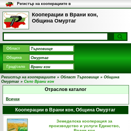
Регистър на кооперациите в
България
Кооперации в Врани кон,
Община Омуртаг
Област
Община
Град/село
Регистър на кооперациите
»
Област Търговище
»
Община
Омуртаг
»
Село Врани кон
Отраслов каталог
Всички
Кооперации в Врани кон, Община Омуртаг
Земеделска кооперация за
производство и услуги Единство,
Врани кон