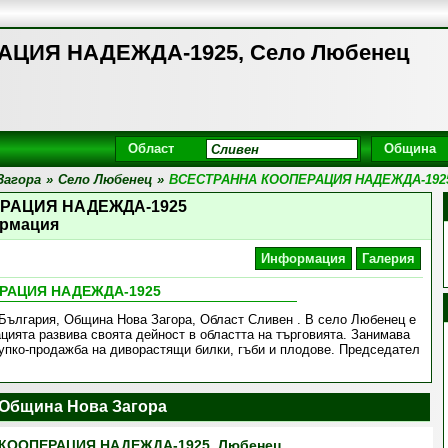
ЦИЯ НАДЕЖДА-1925, Село Любенец
Област
Община
Загора
»
Село Любенец
»
ВСЕСТРАННА КООПЕРАЦИЯ НАДЕЖДА-192
РАЦИЯ НАДЕЖДА-1925
рмация
Информация
Галерия
РАЦИЯ НАДЕЖДА-1925
България, Община Нова Загора, Област Сливен . В село Любенец е
ията развива своята дейност в областта на търговията. Занимава
купко-продажба на диворастящи билки, гъби и плодове. Председател
 Община Нова Загора
КООПЕРАЦИЯ НАДЕЖДА-1925, Любенец