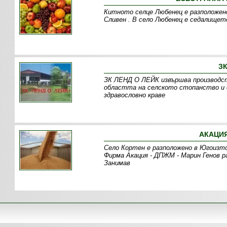
Китното селце Любенец е разположено
Сливен . В село Любенец е седалищет
ЗК
ЗК ЛЕНД О ЛЕЙК извършва производст
областта на селското стопанство и 
здравословно краве
АКАЦИЯ
Село Кортен е разположено в Югоизто
Фирма Акация - ДПЖМ - Марин Генов 
Занимав