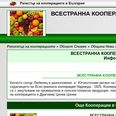
Регистър на кооперациите в България
ВСЕСТРАННА КООПЕРА
Регистър на кооперациите
»
Област Сливен
»
Община Нова 
ВСЕСТРАННА КООПЕ
Инфо
ВСЕСТРАННА КООПЕ
Китното селце Любенец е разположено в Югоизточния регион на 
седалището на Всестранната кооперация Надежда - 1925. Кооперац
се с изкупуване на промишлена и селскостопанска продукция, по
на кооперацията е Драгомир Цонев Цонев.
Още Кооперации в
ВСЕСТРАННА 