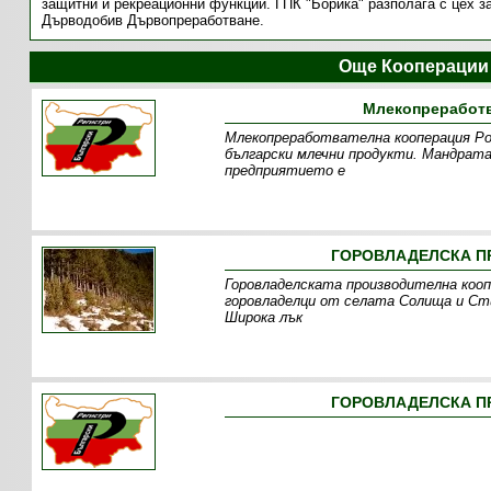
защитни и рекреационни функции. ГПК "Борика" разполага с цех з
Дърводобив Дървопреработване.
Още Кооперации
Млекопреработв
Млекопреработвателна кооперация Ро
български млечни продукти. Мандрата 
предприятието е
ГОРОВЛАДЕЛСКА ПР
Горовладелската производителна кооп
горовладелци от селата Солища и Стик
Широка лък
ГОРОВЛАДЕЛСКА ПР