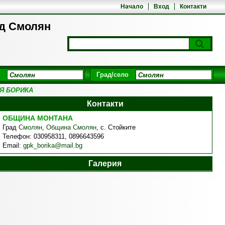
Начало
Вход
Контакти
д Смолян
Град/село
Я БОРИКА
Контакти
ОБЩИНА МОНТАНА
Град
Смолян
,
Община Смолян
,
с. Стойките
Телефон:
030958311, 0896643596
Email:
gpk_borika@mail.bg
Галерия