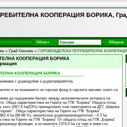
РЕБИТЕЛНА КООПЕРАЦИЯ БОРИКА, Гра
Област
Община
ян
»
Град Смолян
»
ГОРОВЛАДЕЛСКА ПОТРЕБИТЕЛНА КООПЕРАЦИ
ТЕЛНА КООПЕРАЦИЯ БОРИКА
рмация
ТЕЛНА КООПЕРАЦИЯ БОРИКА
ава с дърводобив и дървопреработка.
олян и за опазването на горския фонд в горските масиви, които са
ремим да подържаме баланс между икономическите интереси на
ото. Обща характеристика на Горите на ГПК "Борика" Общата площ
а, като 1057,6 ha(53%) принадлежат към територията на ДГС „Широка
порово” ; Обща характеристика на Горите на ГПК "Борика"
962,4 ha (99.98.%), незалесена дървопроизводителна – 0.3 ha
стика на Горите на ГПК "Борика" От общата площ на ГПК „Борика”
разуващи функции, а останалите 1374,0 ha са гори и земи със