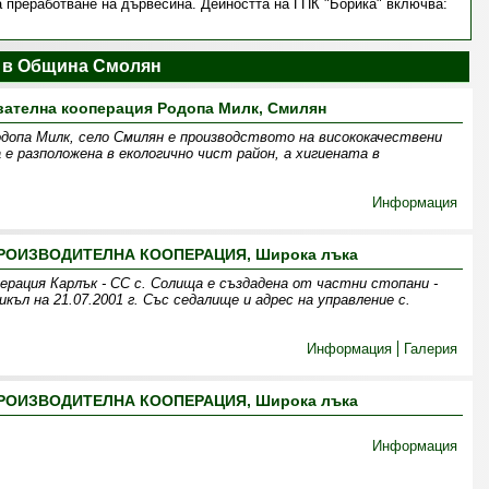
а преработване на дървесина. Дейността на ГПК "Борика" включва:
 в Община Смолян
ателна кооперация Родопа Милк, Смилян
допа Милк, село Смилян е производството на висококачествени
е разположена в екологично чист район, а хигиената в
Информация
ОИЗВОДИТЕЛНА КООПЕРАЦИЯ, Широка лъка
ерация Карлък - СС с. Солища е създадена от частни стопани -
ъл на 21.07.2001 г. Със седалище и адрес на управление с.
Информация
Галерия
ОИЗВОДИТЕЛНА КООПЕРАЦИЯ, Широка лъка
Информация