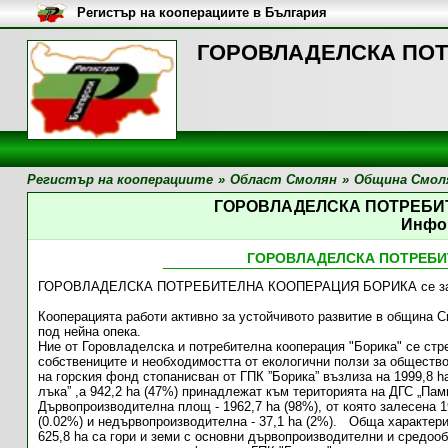
Регистър на кооперациите в България
ГОРОВЛАДЕЛСКА ПОТ
Регистър на кооперациите
»
Област Смолян
»
Община Смол
ГОРОВЛАДЕЛСКА ПОТРЕБИ
Инфо
ГОРОВЛАДЕЛСКА ПОТРЕБИ
ГОРОВЛАДЕЛСКА ПОТРЕБИТЕЛНА КООПЕРАЦИЯ БОРИКА се заним
Кооперацията работи активно за устойчивото развитие в община См
под нейна опека.
Ние от Горовладелска и потребителна кооперация "Борика" се ст
собствениците и необходимостта от екологични ползи за обществ
на горския фонд стопанисван от ГПК ”Борика” възлиза на 1999,8 h
лъка” ,а 942,2 ha (47%) принадлежат към територията на ДГС „Пам
Дървопроизводителна площ - 1962,7 ha (98%), от която залесена 1
(0.02%) и недървопроизводителна - 37,1 ha (2%). Обща характери
625,8 ha са гори и земи с основни дървопроизводителни и средооб