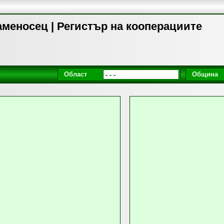
аменосец | Регистър на кооперациите
Област
Община