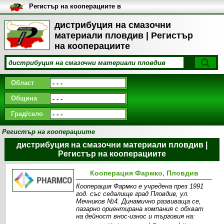
Регистър на кооперациите в
България
дистрибуция на смазочни
материали пловдив | Регистър
на кооперациите
Област
Община
Град/село
Регистър на кооперациите
дистрибуция на смазочни материали пловдив |
Регистър на кооперациите
Кооперация Фармко, Пловдив
Кооперация Фармко е учредена през 1991
год. със седалище град Пловдив, ул.
Мечников №4. Динамично развиваща се,
пазарно ориентирана компания с обхват
на дейност внос-износ и търговия на: