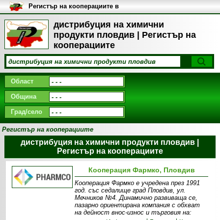
Регистър на кооперациите в
България
дистрибуция на химични
продукти пловдив | Регистър на
кооперациите
Област
Община
Град/село
Регистър на кооперациите
дистрибуция на химични продукти пловдив |
Регистър на кооперациите
Кооперация Фармко, Пловдив
Кооперация Фармко е учредена през 1991
год. със седалище град Пловдив, ул.
Мечников №4. Динамично развиваща се,
пазарно ориентирана компания с обхват
на дейност внос-износ и търговия на: