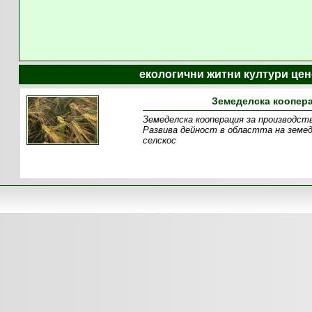
екологични житни култури цен
Земеделска коопера
Земеделска кооперация за производств
Развива дейност в областта на земед
селскос