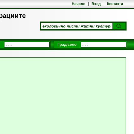
Начало
Вход
Контакти
ерациите
Град/село