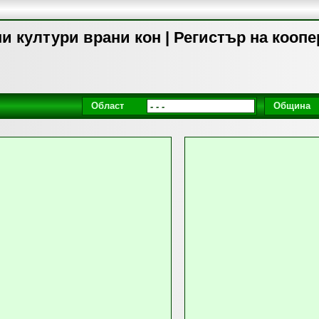
и култури врани кон | Регистър на кооп
Област
Община