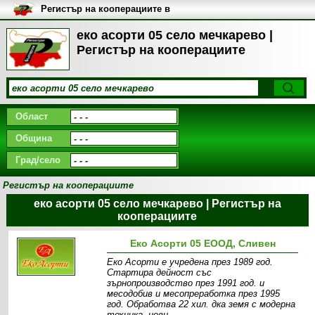
Регистър на кооперациите в
България
еко асорти 05 село мечкарево |
Регистър на кооперациите
Област
Община
Град/село
Регистър на кооперациите
еко асорти 05 село мечкарево | Регистър на
кооперациите
Еко Асорти 05 ЕООД, Сливен
Еко Асорти е учредена през 1989 год.
Стартира дейност със
зърнопроизводство през 1991 год. и
месодобив и месопреработка през 1995
год. Обработва 22 хил. дка земя c модерна
техника, нови,