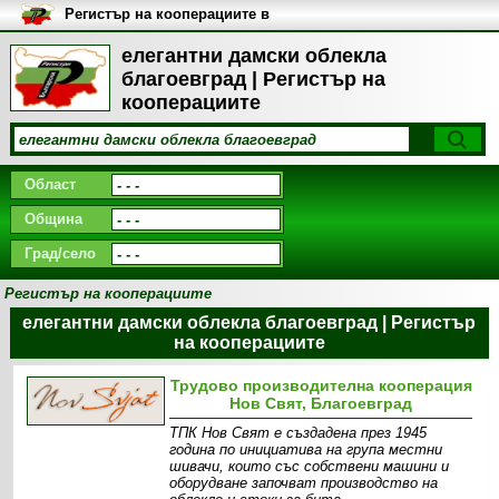
Регистър на кооперациите в
България
елегантни дамски облекла
благоевград | Регистър на
кооперациите
Област
Община
Град/село
Регистър на кооперациите
елегантни дамски облекла благоевград | Регистър
на кооперациите
Трудово производителна кооперация
Нов Свят, Благоевград
ТПК Нов Свят е създадена през 1945
година по инициатива на група местни
шивачи, които със собствени машини и
оборудване започват производство на