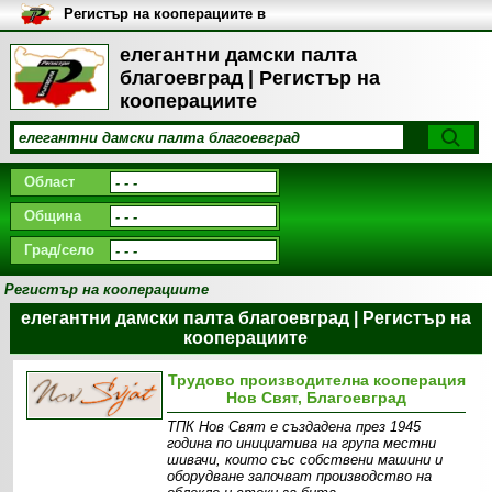
Регистър на кооперациите в
България
елегантни дамски палта
благоевград | Регистър на
кооперациите
Област
Община
Град/село
Регистър на кооперациите
елегантни дамски палта благоевград | Регистър на
кооперациите
Трудово производителна кооперация
Нов Свят, Благоевград
ТПК Нов Свят е създадена през 1945
година по инициатива на група местни
шивачи, които със собствени машини и
оборудване започват производство на