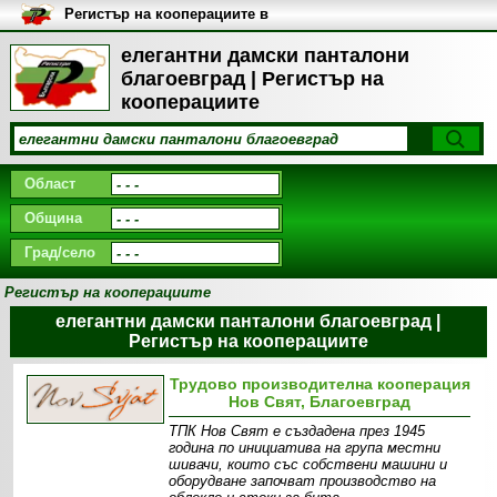
Регистър на кооперациите в
България
елегантни дамски панталони
благоевград | Регистър на
кооперациите
Област
Община
Град/село
Регистър на кооперациите
елегантни дамски панталони благоевград |
Регистър на кооперациите
Трудово производителна кооперация
Нов Свят, Благоевград
ТПК Нов Свят е създадена през 1945
година по инициатива на група местни
шивачи, които със собствени машини и
оборудване започват производство на