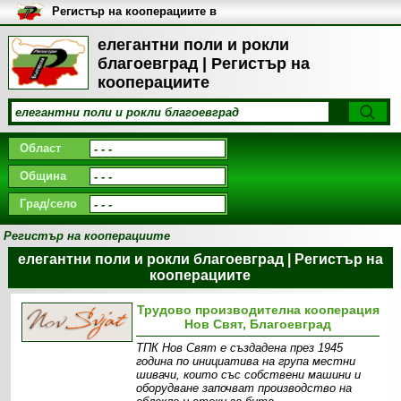
Регистър на кооперациите в
България
елегантни поли и рокли
благоевград | Регистър на
кооперациите
Област
Община
Град/село
Регистър на кооперациите
елегантни поли и рокли благоевград | Регистър на
кооперациите
Трудово производителна кооперация
Нов Свят, Благоевград
ТПК Нов Свят е създадена през 1945
година по инициатива на група местни
шивачи, които със собствени машини и
оборудване започват производство на