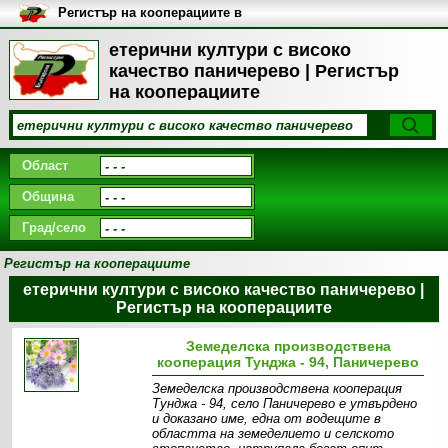
Регистър на кооперациите в
България
етерични култури с високо
качество паничерево | Регистър
на кооперациите
Област
Община
Град/село
Регистър на кооперациите
етерични култури с високо качество паничерево |
Регистър на кооперациите
Земеделска производствена
кооперация Тунджа - 94, Паничерево
Земеделска производствена кооперация
Тунджа - 94, село Паничерево e утвърдено
и доказано име, една от водещите в
областта на земеделието и селското