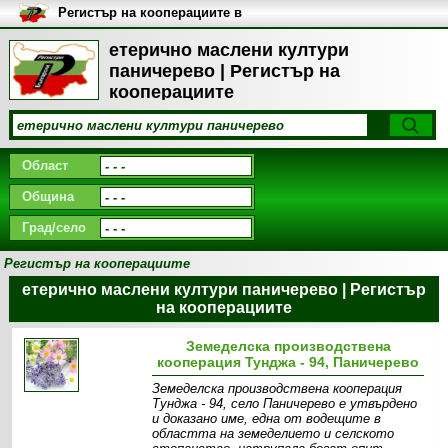
Регистър на кооперациите в
България
етерично маслени култури
паничерево | Регистър на
кооперациите
Област
Община
Град/село
Регистър на кооперациите
етерично маслени култури паничерево | Регистър
на кооперациите
Земеделска производствена
кооперация Тунджа - 94, Паничерево
Земеделска производствена кооперация
Тунджа - 94, село Паничерево e утвърдено
и доказано име, една от водещите в
областта на земеделието и селското