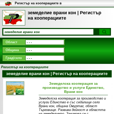
Регистър на кооперациите в
България
земеделие врани кон | Регистър
на кооперациите
Област
Община
Град/село
Регистър на кооперациите
земеделие врани кон | Регистър на кооперациите
Земеделска кооперация за
производство и услуги Единство,
Врани кон
Земеделска кооперация за производство и
услуги Единство е със седалище село
Врани кон, община Омуртаг, област
Търговище. Развива дейност в областта
на земеделието. Занимава се с