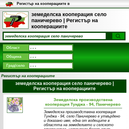
Регистър на кооперациите в
България
земеделска кооперация село
паничерево | Регистър на
кооперациите
Област
Община
Град/село
Регистър на кооперациите
земеделска кооперация село паничерево |
Регистър на кооперациите
Земеделска производствена
кооперация Тунджа - 94, Паничерево
Земеделска производствена кооперация
Тунджа - 94, село Паничерево e утвърдено
и доказано име, една от водещите в
областта на земеделието и селското