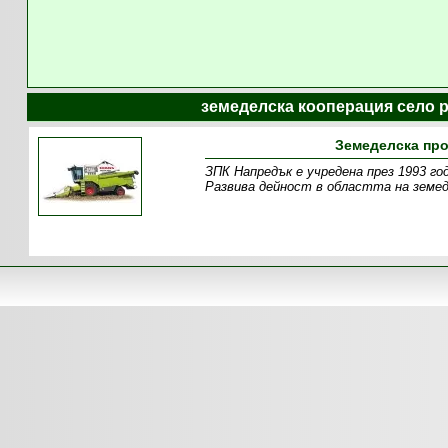
земеделска кооперация село р
Земеделска про
ЗПК Напредък е учредена през 1993 го
Развива дейност в областта на земед