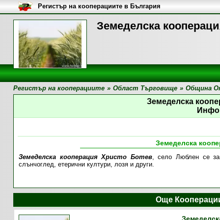
Регистър на кооперациите в България
Земеделска коопераци
Регистър на кооперациите
»
Област Търговище
»
Община О
Земеделска коопе
Инфо
Земеделска коопе
Земеделска кооперация Христо Ботев
, село Люблен се за
слънчоглед, етерични култури, лозя и други.
Още Кооперации
Земеделск