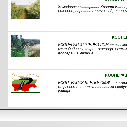
Земеделска кооперация Христо Ботев,
пшеница, царевица слънчоглед, етерич
КООПЕР
КООПЕРАЦИЯ "ЧЕРНИ ЛОМ се занимава 
маслодайни култури - пшеница, ечемик,
Кооперация Черни л
КООПЕРАЦ
КООПЕРАЦИЯ ЧЕРНОЛОМИЕ се намира в
търговия със селскостопанска продук
рапица.