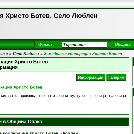
я Христо Ботев, Село Люблен
Област
Община
пака
»
Село Люблен
»
Земеделска кооперация Христо Ботев
рация Христо Ботев
рмация
Информация
Галерия
рация Христо Ботев
нимава с производство на зърнени култури - пшеница, царевица
 в Община Опака
а кооперация Христо Ботев, Люблен