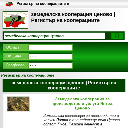
Регистър на кооперациите в
България
земеделска кооперация ценово |
Регистър на кооперациите
Област
Община
Град/село
Регистър на кооперациите
земеделска кооперация ценово | Регистър на
кооперациите
Земеделска кооперация за
производство и услуги Янтра,
Ценово
Земеделска кооперация за производство и
услуги Янтра е със седалище село Ценово,
област Русе. Развива дейност в