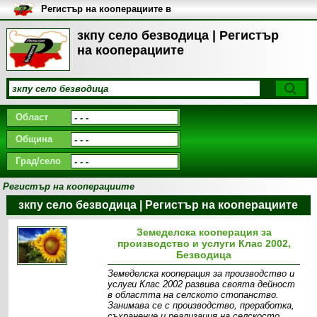
Регистър на кооперациите в
България
зкпу село безводица | Регистър
на кооперациите
Област
Община
Град/село
Регистър на кооперациите
зкпу село безводица | Регистър на кооперациите
Земеделска кооперация за
производство и услуги Клас 2002,
Безводица
Земеделска кооперация за производство и
услуги Клас 2002 развива своята дейност
в областта на селското стопанство.
Занимава се с производство, преработка,
съхранение и реализация на селскосто