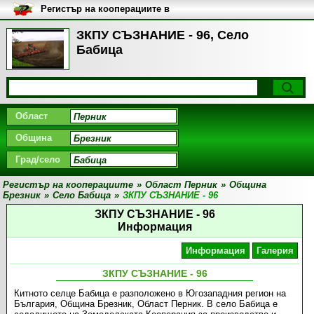
Регистър на кооперациите в
България
ЗКПУ СЪЗНАНИЕ - 96, Село
Бабица
Област
Община
Град/село
Регистър на кооперациите
»
Област Перник
»
Община
Брезник
»
Село Бабица
»
ЗКПУ СЪЗНАНИЕ - 96
ЗКПУ СЪЗНАНИЕ - 96
Информация
Информация
Галерия
ЗКПУ СЪЗНАНИЕ - 96
Китното селце Бабица е разположено в Югозападния регион на
България, Oбщина Брезник, Oбласт Перник. В село Бабица е