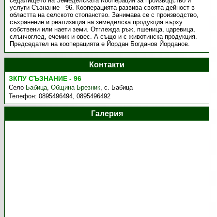
седалището на Земеделската Кооперация за производство и
услуги Съзнание - 96. Кооперацията развива своята дейност в
областта на селското стопанство. Занимава се с производство,
съхранение и реализация на земеделска продукция върху
собствени или наети земи. Отглежда ръж, пшеница, царевица,
слънчоглед, ечемик и овес. А също и с животинска продукция.
Председател на кооперацията е Йордан Богданов Йорданов.
Контакти
ЗКПУ СЪЗНАНИЕ - 96
Село
Бабица
,
Община Брезник
,
с. Бабица
Телефон:
0895496494, 0895496492
Галерия