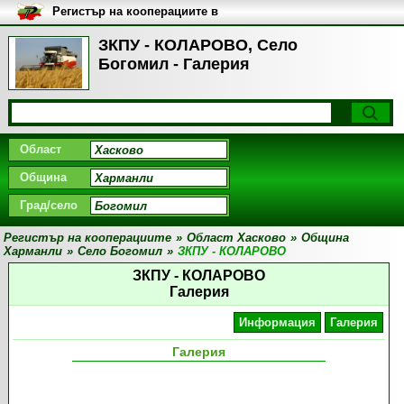
Регистър на кооперациите в
България
ЗКПУ - КОЛАРОВО, Село
Богомил - Галерия
Област
Община
Град/село
Регистър на кооперациите
»
Област Хасково
»
Община
Харманли
»
Село Богомил
»
ЗКПУ - КОЛАРОВО
ЗКПУ - КОЛАРОВО
Галерия
Информация
Галерия
Галерия