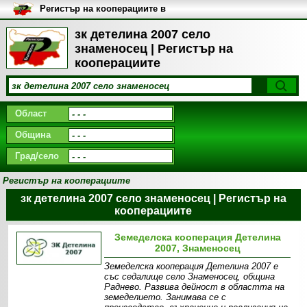
Регистър на кооперациите в
България
зк детелина 2007 село
знаменосец | Регистър на
кооперациите
Област
Община
Град/село
Регистър на кооперациите
зк детелина 2007 село знаменосец | Регистър на
кооперациите
Земеделска кооперация Детелина
2007, Знаменосец
Земеделска кооперация Детелина 2007 е
със седалище село Знаменосец, община
Раднево. Развива дейност в областта на
земеделието. Занимава се с