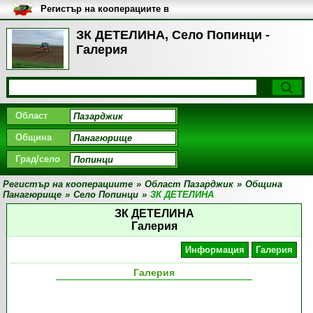
Регистър на кооперациите в
България
ЗК ДЕТЕЛИНА, Село Попинци -
Галерия
Област
Община
Град/село
Регистър на кооперациите
»
Област Пазарджик
»
Община
Панагюрище
»
Село Попинци
»
ЗК ДЕТЕЛИНА
ЗК ДЕТЕЛИНА
Галерия
Информация
Галерия
Галерия