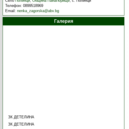
Село
Попинци
,
Община Панагюрище
,
с. Попинци
Телефон:
0899518969
Email:
nenka_zagorska@abv.bg
Галерия
ЗК ДЕТЕЛИНА
ЗК ДЕТЕЛИНА