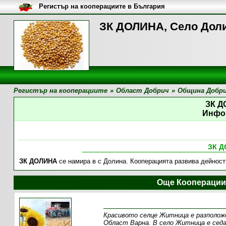
Регистър на кооперациите в България
ЗК ДОЛИНА, Село Дол
Регистър на кооперациите
»
Област Добрич
»
Община Добр
ЗК 
Инфо
ЗК 
ЗК ДОЛИНА
се намира в с Долина. Кооперацията развива дейностт
Още Кооперации
Красивото селце Житница е разположе
Oбласт Варна. В село Житница е сед