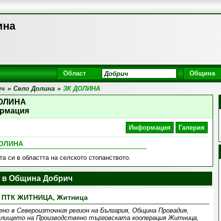
ина
Област
Община
ич
»
Село Долина
»
ЗК ДОЛИНА
ДОЛИНА
рмация
Информация
Галерия
ДОЛИНА
а си в областта на селското стопанството.
 в Община Добрич
ПТК ЖИТНИЦА, Житница
но в Североизточния регион на България, Oбщина Провадия,
алището на Производствено търговската кооперация Житница,