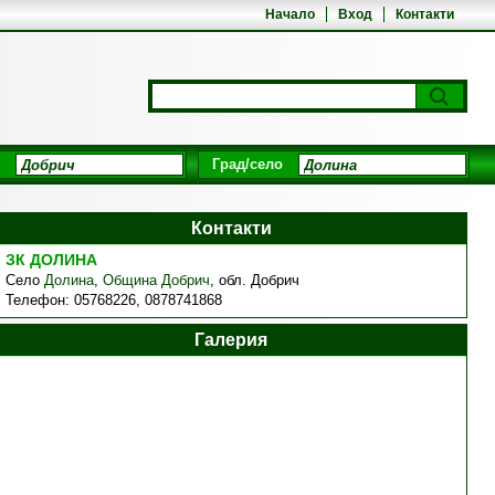
Начало
Вход
Контакти
Град/село
Контакти
ЗК ДОЛИНА
Село
Долина
,
Община Добрич
,
обл. Добрич
Телефон:
05768226, 0878741868
Галерия