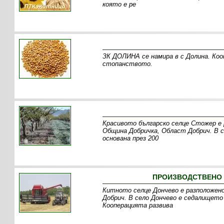
която е ре
ЗК ДОЛИНА се намира в с Долина. Ко
стопанството.
Красивото българско селце Стожер е 
Община Добричка, Област Добрич. В 
основана през 200
ПРОИЗВОДСТВЕНО 
Китното селце Дончево е разположено
Добрич. В село Дончево е седалището
Кооперацията развива