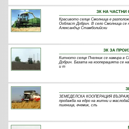
ЗК НА ЧАСТНИ
Красивото селце Смолница е разполож
Ообласт Добрич. В село Смолница се
Александър Стамболийски
ЗК ЗА ПРОИ
Китното селце Пчелник се намира в С
Добрич. Базата на кооперацията се н
и т
З
ЗЕМЕДЕЛСКА КООПЕРАЦИЯ ВЪЗРАЖДАНЕ
продажба на едро на житни и маслодай
пшеница, ечемик, слъ