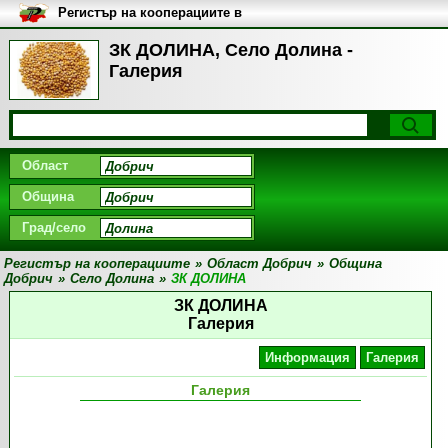
Регистър на кооперациите в
България
ЗК ДОЛИНА, Село Долина -
Галерия
Област
Община
Град/село
Регистър на кооперациите
»
Област Добрич
»
Община
Добрич
»
Село Долина
»
ЗК ДОЛИНА
ЗК ДОЛИНА
Галерия
Информация
Галерия
Галерия