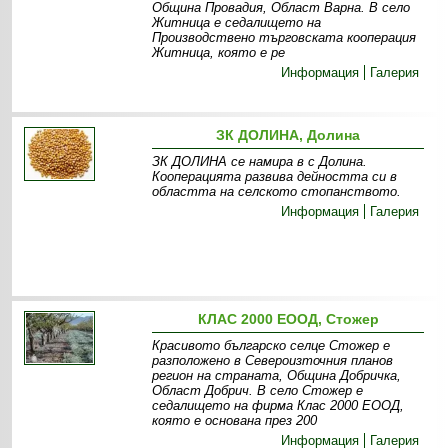
Oбщина Провадия, Oбласт Варна. В село
Житница е седалището на
Производствено търговската кооперация
Житница, която е ре
Информация
Галерия
ЗК ДОЛИНА, Долина
ЗК ДОЛИНА се намира в с Долина.
Кооперацията развива дейността си в
областта на селското стопанството.
Информация
Галерия
КЛАС 2000 ЕООД, Стожер
Красивото българско селце Стожер е
разположено в Североизточния планов
регион на страната, Община Добричка,
Област Добрич. В село Стожер е
седалището на фирма Клас 2000 ЕООД,
която е основана през 200
Информация
Галерия