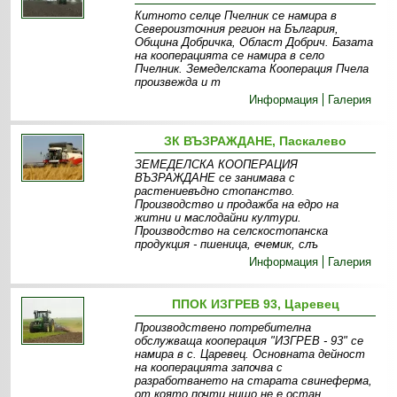
Китното селце Пчелник се намира в
Североизточния регион на България,
Община Добричка, Област Добрич. Базата
на кооперацията се намира в село
Пчелник. Земеделската Кооперация Пчела
произвежда и т
Информация
Галерия
ЗК ВЪЗРАЖДАНЕ, Паскалево
ЗЕМЕДЕЛСКА КООПЕРАЦИЯ
ВЪЗРАЖДАНЕ се занимава с
растениевъдно стопанство.
Производство и продажба на едро на
житни и маслодайни култури.
Производство на селскостопанска
продукция - пшеница, ечемик, слъ
Информация
Галерия
ППОК ИЗГРЕВ 93, Царевец
Производствено потребителна
обслужваща кооперация "ИЗГРЕВ - 93" се
намира в с. Царевец. Основната дейност
на кооперацията започва с
разработването на старата свинеферма,
от която почти нищо не е остан