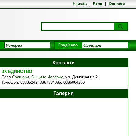
Начало
Вход
Контакти
Град/село
Контакти
ЗК ЕДИНСТВО
Село
Свещари
,
Община Исперих
,
ул. Демокрация 2
Телефон:
08335242, 0897934085, 0886064250
Галерия