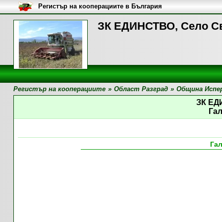
Регистър на кооперациите в България
ЗК ЕДИНСТВО, Село Св
Регистър на кооперациите
»
Област Разград
»
Община Испе
ЗК Е
Га
Га