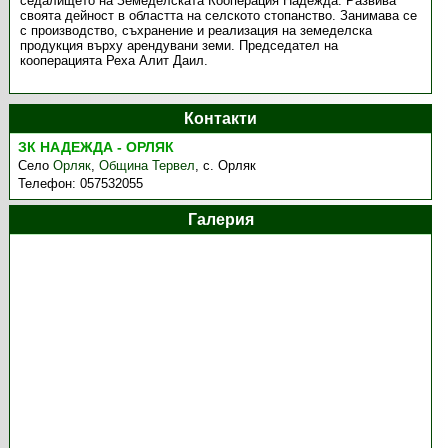
седалището на Земеделската Кооперация Надежда. Развива
своята дейност в областта на селското стопанство. Занимава се
с производство, съхранение и реализация на земеделска
продукция върху арендувани земи. Председател на
кооперацията Реха Алит Даил.
Контакти
ЗК НАДЕЖДА - ОРЛЯК
Село
Орляк
,
Община Тервел
,
с. Орляк
Телефон:
057532055
Галерия