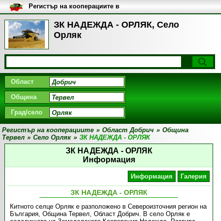
Регистър на кооперациите в
България
ЗК НАДЕЖДА - ОРЛЯК, Село
Орляк
Област
Община
Град/село
Регистър на кооперациите
»
Област Добрич
»
Община
Тервел
»
Село Орляк
»
ЗК НАДЕЖДА - ОРЛЯК
ЗК НАДЕЖДА - ОРЛЯК
Информация
Информация
Галерия
ЗК НАДЕЖДА - ОРЛЯК
Китното селце Орляк е разположено в Североизточния регион на
България, Община Тервел, Област Добрич. В село Орляк е