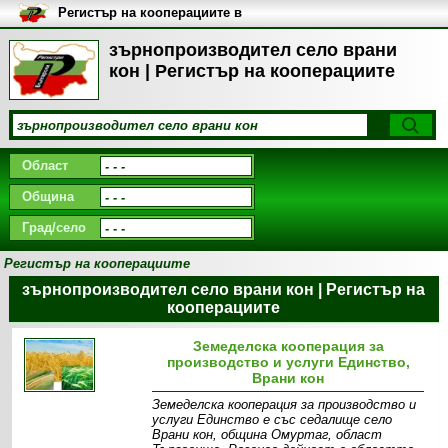
Регистър на кооперациите в
България
зърнопроизводител село врани
кон | Регистър на кооперациите
Област
Община
Град/село
Регистър на кооперациите
зърнопроизводител село врани кон | Регистър на
кооперациите
Земеделска кооперация за
производство и услуги Единство,
Врани кон
Земеделска кооперация за производство и
услуги Единство е със седалище село
Врани кон, община Омуртаг, област