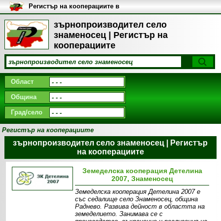
Регистър на кооперациите в
България
зърнопроизводител село
знаменосец | Регистър на
кооперациите
Област
Община
Град/село
Регистър на кооперациите
зърнопроизводител село знаменосец | Регистър
на кооперациите
Земеделска кооперация Детелина
2007, Знаменосец
Земеделска кооперация Детелина 2007 е
със седалище село Знаменосец, община
Раднево. Развива дейност в областта на
земеделието. Занимава се с