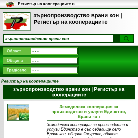
Регистър на кооперациите в
България
зърнопроизводство врани кон |
Регистър на кооперациите
Област
Община
Град/село
Регистър на кооперациите
зърнопроизводство врани кон | Регистър на
кооперациите
Земеделска кооперация за
производство и услуги Единство,
Врани кон
Земеделска кооперация за производство и
услуги Единство е със седалище село
Врани кон, община Омуртаг, област