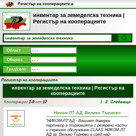
Регистър на кооперациите в
България
инвентар за земеделска техника |
Регистър на кооперациите
Област
Община
Град/село
Регистър на кооперациите
инвентар за земеделска техника | Регистър на
кооперациите
Кооперации
1-9
от
17
1
2
Следваща
Ником ЛТ АД, Велико Търново
“НИКОМ-ЛТ”АД - Вашият доверен
партньор в търговията с резервни части
и сервизно обслужване CLAAS НИКОМ-ЛТ
АД гр. Велико Търново е сред най-