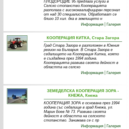
ПЛОДОРОДИЕ 95 предлага услуги в
Селско стопанство.Кооперацията
разполага с висококвалифициран персонал
от над 30 специалиста. Обработват се
близо 10 хил. дка в землището н
Информация
Галерия
КООПЕРАЦИЯ КИТКА, Стара Загора
Град Стара Загора е разположен в Южния
регион на България. В Стара Загора е
седалището на Kооперация Китка, която
е създадена през 1994 година.
Кооперацията развива своята дейност в
областта на селско
Информация
Галерия
ЗЕМЕДЕЛСКА КООПЕРАЦИЯ ЗОРА -
КНЕЖА, Кнежа
КООПЕРАЦИЯ ЗОРА е основана през 1994
година със седалище в град Кнежа, ул.
Марин Боев № 73. Развива своята
дейност в областта на селското
стопанство. Занимава се с пр
Информация
Галерия