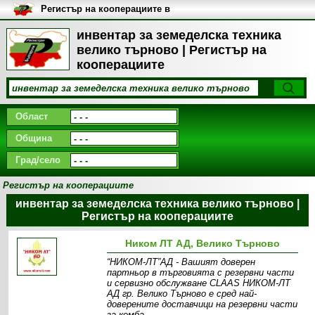
Регистър на кооперациите в
България
инвентар за земеделска техника
велико търново | Регистър на
кооперациите
Област
Община
Град/село
Регистър на кооперациите
инвентар за земеделска техника велико търново |
Регистър на кооперациите
Ником ЛТ АД, Велико Търново
“НИКОМ-ЛТ”АД - Вашият доверен
партньор в търговията с резервни части
и сервизно обслужване CLAAS НИКОМ-ЛТ
АД гр. Велико Търново е сред най-
доверените доставчици на резервни части
за комба